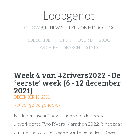
Loopgenot
FOLLOW
@RENEVANBELZEN ON MICRO.BLOG
.
SUBSCRIBE
FOTO'S
OVER DIT BLOG
ARCHIEF
SEARCH
STATS
Week 4 van #2rivers2022 - De
ʻeersteʼ week (6 - 12 december
2021)
DECEMBER 12, 2021
👈 Vorige
Volgende 👉
Nu ik een inschrijfbewijs heb voor de reeds
uitverkochte Two Rivers Marathon 2022, is het zaak
om me hiervoor terdege voor te bereiden. Deze