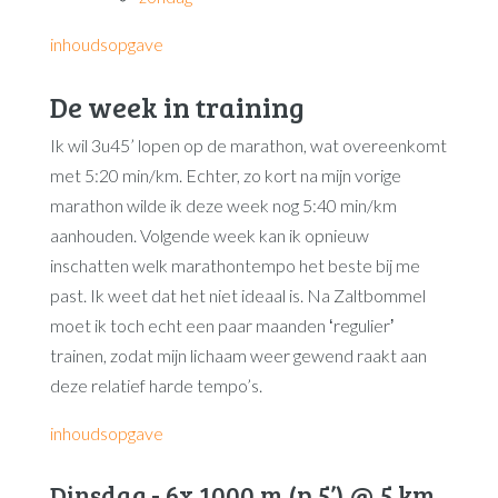
inhoudsopgave
De week in training
Ik wil 3u45’ lopen op de marathon, wat overeenkomt
met 5:20 min/km. Echter, zo kort na mijn vorige
marathon wilde ik deze week nog 5:40 min/km
aanhouden. Volgende week kan ik opnieuw
inschatten welk marathontempo het beste bij me
past. Ik weet dat het niet ideaal is. Na Zaltbommel
moet ik toch echt een paar maanden ʻregulierʼ
trainen, zodat mijn lichaam weer gewend raakt aan
deze relatief harde tempo’s.
inhoudsopgave
Dinsdag - 6x 1000 m (p 5’) @ 5 km