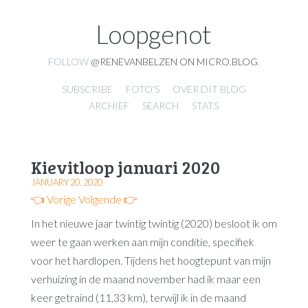
Loopgenot
FOLLOW
@RENEVANBELZEN ON MICRO.BLOG
.
SUBSCRIBE
FOTO'S
OVER DIT BLOG
ARCHIEF
SEARCH
STATS
Kievitloop januari 2020
JANUARY 20, 2020
👈 Vorige
Volgende 👉
In het nieuwe jaar twintig twintig (2020) besloot ik om
weer te gaan werken aan mijn conditie, specifiek
voor het hardlopen. Tijdens het hoogtepunt van mijn
verhuizing in de maand november had ik maar een
keer getraind (11,33 km), terwijl ik in de maand