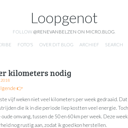
Loopgenot
FOLLOW
@RENEVANBELZEN ON MICRO.BLOG
.
CRIBE
FOTO'S
OVER DIT BLOG
ARCHIEF
SEARCH
r kilometers nodig
 2018
lgende 👉
tste vijf weken niet veel kilometers per week gedraaid. Dat 
rijden die ik in die periode liep kostten veel energie. Toc
e oude omvang, tussen de 50 en 60 km per week. Deze week 
heid nog rustig aan, zodat ik goed kon herstellen.