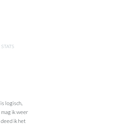
STATS
is logisch,
h mag ik weer
deed ik het