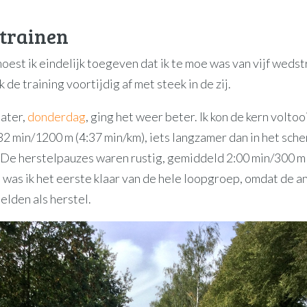
trainen
oest ik eindelijk toegeven dat ik te moe was van vijf wedstr
 de training voortijdig af met steek in de zij.
ater,
donderdag
, ging het weer beter. Ik kon de kern voltooi
32 min/1200 m (4:37 min/km), iets langzamer dan in het sch
 De herstelpauzes waren rustig, gemiddeld 2:00 min/300 m
 was ik het eerste klaar van de hele loopgroep, omdat de a
elden als herstel.