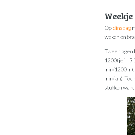
Weekje 
Op
dinsdag
m
weken en brak
Twee dagen l
1200tje in 5:
min/1200 m).
min/km). Toch
stukken wand