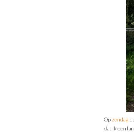
Op
zondag
de
dat ik een la