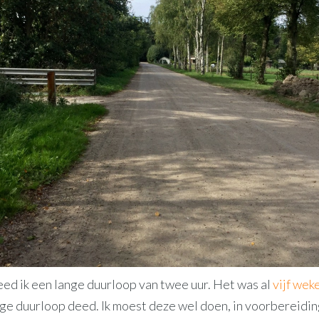
ed ik een lange duurloop van twee uur. Het was al
vijf wek
nge duurloop deed. Ik moest deze wel doen, in voorbereidin