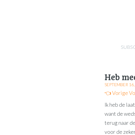
SUBS
Heb mee
SEPTEMBER 16,
👈 Vorige
Vo
Ik heb de laa
want de wedst
terug naar d
voor de zeker