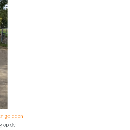
en geleden
g op de