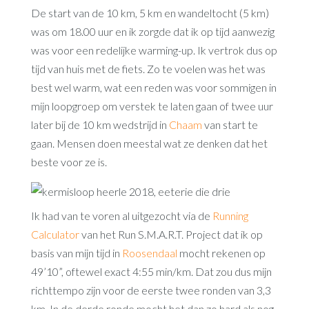
De start van de 10 km, 5 km en wandeltocht (5 km)
was om 18.00 uur en ik zorgde dat ik op tijd aanwezig
was voor een redelijke warming-up. Ik vertrok dus op
tijd van huis met de fiets. Zo te voelen was het was
best wel warm, wat een reden was voor sommigen in
mijn loopgroep om verstek te laten gaan of twee uur
later bij de 10 km wedstrijd in
Chaam
van start te
gaan. Mensen doen meestal wat ze denken dat het
beste voor ze is.
Ik had van te voren al uitgezocht via de
Running
Calculator
van het Run S.M.A.R.T. Project dat ik op
basis van mijn tijd in
Roosendaal
mocht rekenen op
49’10”, oftewel exact 4:55 min/km. Dat zou dus mijn
richttempo zijn voor de eerste twee ronden van 3,3
km. In de derde ronde mocht het dan zo hard als nog