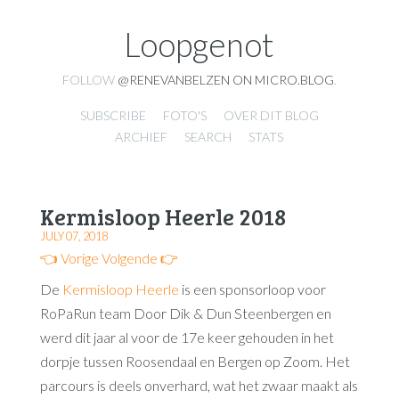
Loopgenot
FOLLOW
@RENEVANBELZEN ON MICRO.BLOG
.
SUBSCRIBE
FOTO'S
OVER DIT BLOG
ARCHIEF
SEARCH
STATS
Kermisloop Heerle 2018
JULY 07, 2018
👈 Vorige
Volgende 👉
De
Kermisloop Heerle
is een sponsorloop voor
RoPaRun team Door Dik & Dun Steenbergen en
werd dit jaar al voor de 17e keer gehouden in het
dorpje tussen Roosendaal en Bergen op Zoom. Het
parcours is deels onverhard, wat het zwaar maakt als