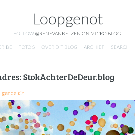
Loopgenot
FOLLOW
@RENEVANBELZEN ON MICRO.BLOG
.
CRIBE
FOTO'S
OVER DIT BLOG
ARCHIEF
SEARCH
dres: StokAchterDeDeur.blog
lgende 👉