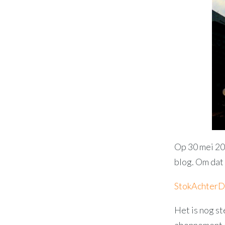
Op 30 mei 201
blog. Om dat 
StokAchterD
Het is nog s