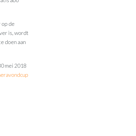
atis abo
r op de
ver is, wordt
te doen aan
 30 mei 2018
eravondcup