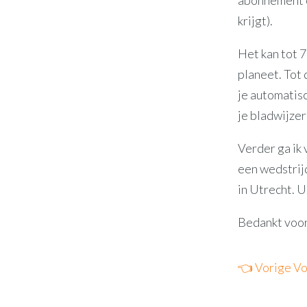
abonnement e
krijgt).
Het kan tot 
planeet. Tot 
je automatis
je bladwijzer
Verder ga ik 
een wedstrijd
in Utrecht. U
Bedankt voor
👈 Vorige
Vo