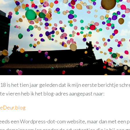
8 is het tien jaar geleden dat ik mijn eerste berichtje schr
te vieren heb ik het blog-adres aangepast naar:
eDeur.blog
teeds een Wordpress-dot-com website, maar dan met een p