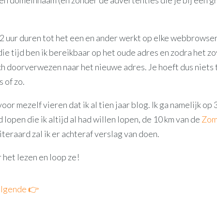
n domeinnaam (en zonder de advertenties die je bij een gr
72 uur duren tot het een en ander werkt op elke webbrowse
die tijd ben ik bereikbaar op het oude adres en zodra het zo
ch doorverwezen naar het nieuwe adres. Je hoeft dus niets 
s of zo.
voor mezelf vieren dat ik al tien jaar blog. Ik ga namelijk op
 lopen die ik altijd al had willen lopen, de 10 km van de
Zom
iteraard zal ik er achteraf verslag van doen.
 het lezen en loop ze!
lgende 👉