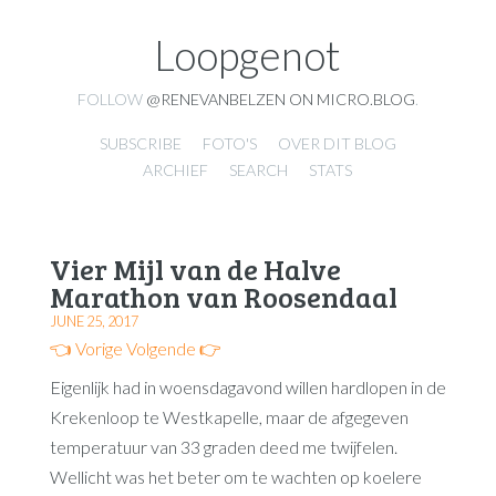
Loopgenot
FOLLOW
@RENEVANBELZEN ON MICRO.BLOG
.
SUBSCRIBE
FOTO'S
OVER DIT BLOG
ARCHIEF
SEARCH
STATS
Vier Mijl van de Halve
Marathon van Roosendaal
JUNE 25, 2017
👈 Vorige
Volgende 👉
Eigenlijk had in woensdagavond willen hardlopen in de
Krekenloop te Westkapelle, maar de afgegeven
temperatuur van 33 graden deed me twijfelen.
Wellicht was het beter om te wachten op koelere