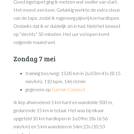
Goed ingetapet ging ik meteen wat sneller van start.
Het moest een keer. Gelukkig werkte de extra steun
van de tape, zodat ik nagenoeg pijnvrij kon hardlopen.
Ondanks dat ik er duidelijk zin in had, hield het bewust
op “slechts” 50 minuten. Het uur vol lopen komt
volgende maand wel.
Zondag 7 mei
training bos/weg: 15,00 km in 2u:03m:41s (8:15
min/km), 110 bpm, 146 st/min
gegevens op
Garmin Connect
Ik liep afwisselend 1 km hard en wandelde 500 m,
gedurende 15 km in totaal. Het was bij elkaar
opgeteld 10 km hardlopen in 1u:09m:18s (6:56
min/km) en 5 km wandelen in 54m:23s (10:53