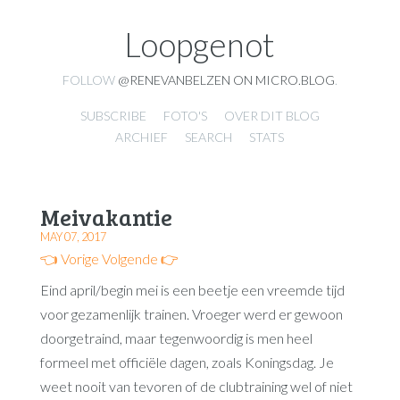
Loopgenot
FOLLOW
@RENEVANBELZEN ON MICRO.BLOG
.
SUBSCRIBE
FOTO'S
OVER DIT BLOG
ARCHIEF
SEARCH
STATS
Meivakantie
MAY 07, 2017
👈 Vorige
Volgende 👉
Eind april/begin mei is een beetje een vreemde tijd
voor gezamenlijk trainen. Vroeger werd er gewoon
doorgetraind, maar tegenwoordig is men heel
formeel met officiële dagen, zoals Koningsdag. Je
weet nooit van tevoren of de clubtraining wel of niet