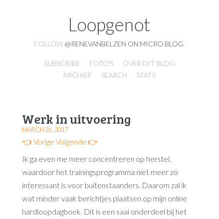
Loopgenot
FOLLOW
@RENEVANBELZEN ON MICRO.BLOG
.
SUBSCRIBE
FOTO'S
OVER DIT BLOG
ARCHIEF
SEARCH
STATS
Werk in uitvoering
MARCH 26, 2017
👈 Vorige
Volgende 👉
Ik ga even me meer concentreren op herstel,
waardoor het trainingsprogramma niet meer zo
interessant is voor buitenstaanders. Daarom zal ik
wat minder vaak berichtjes plaatsen op mijn online
hardloopdagboek. Dit is een saai onderdeel bij het