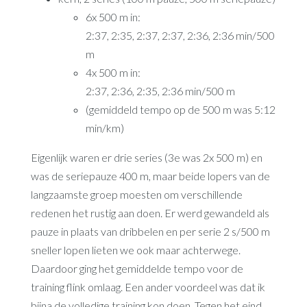
6x 500 m in:
2:37, 2:35, 2:37, 2:37, 2:36, 2:36 min/500
m
4x 500 m in:
2:37, 2:36, 2:35, 2:36 min/500 m
(gemiddeld tempo op de 500 m was 5:12
min/km)
Eigenlijk waren er drie series (3e was 2x 500 m) en
was de seriepauze 400 m, maar beide lopers van de
langzaamste groep moesten om verschillende
redenen het rustig aan doen. Er werd gewandeld als
pauze in plaats van dribbelen en per serie 2 s/500 m
sneller lopen lieten we ook maar achterwege.
Daardoor ging het gemiddelde tempo voor de
training flink omlaag. Een ander voordeel was dat ik
bijna de volledige training kon doen. Tegen het eind