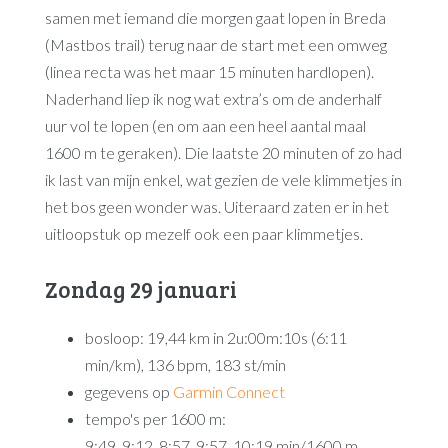
samen met iemand die morgen gaat lopen in Breda
(Mastbos trail) terug naar de start met een omweg
(linea recta was het maar 15 minuten hardlopen).
Naderhand liep ik nog wat extra’s om de anderhalf
uur vol te lopen (en om aan een heel aantal maal
1600 m te geraken). Die laatste 20 minuten of zo had
ik last van mijn enkel, wat gezien de vele klimmetjes in
het bos geen wonder was. Uiteraard zaten er in het
uitloopstuk op mezelf ook een paar klimmetjes.
Zondag 29 januari
bosloop: 19,44 km in 2u:00m:10s (6:11
min/km), 136 bpm, 183 st/min
gegevens op
Garmin Connect
tempo's per 1600 m:
9:49, 9:12, 8:57, 9:57, 10:19 min/1600 m