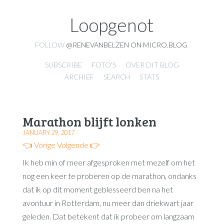
Loopgenot
FOLLOW
@RENEVANBELZEN ON MICRO.BLOG
.
SUBSCRIBE
FOTO'S
OVER DIT BLOG
ARCHIEF
SEARCH
STATS
Marathon blijft lonken
JANUARY 29, 2017
👈 Vorige
Volgende 👉
Ik heb min of meer afgesproken met mezelf om het
nog een keer te proberen op de marathon, ondanks
dat ik op dit moment geblesseerd ben na het
avontuur in Rotterdam, nu meer dan driekwart jaar
geleden. Dat betekent dat ik probeer om langzaam