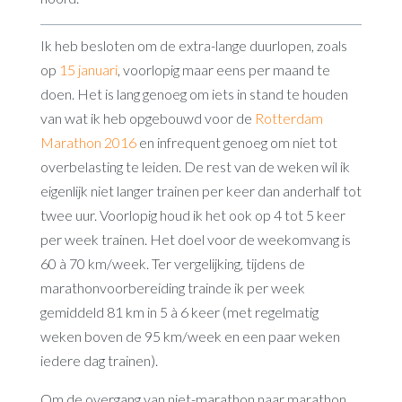
Ik heb besloten om de extra-lange duurlopen, zoals
op
15 januari
, voorlopig maar eens per maand te
doen. Het is lang genoeg om iets in stand te houden
van wat ik heb opgebouwd voor de
Rotterdam
Marathon 2016
en infrequent genoeg om niet tot
overbelasting te leiden. De rest van de weken wil ik
eigenlijk niet langer trainen per keer dan anderhalf tot
twee uur. Voorlopig houd ik het ook op 4 tot 5 keer
per week trainen. Het doel voor de weekomvang is
60 à 70 km/week. Ter vergelijking, tijdens de
marathonvoorbereiding trainde ik per week
gemiddeld 81 km in 5 à 6 keer (met regelmatig
weken boven de 95 km/week en een paar weken
iedere dag trainen).
Om de overgang van niet-marathon naar marathon