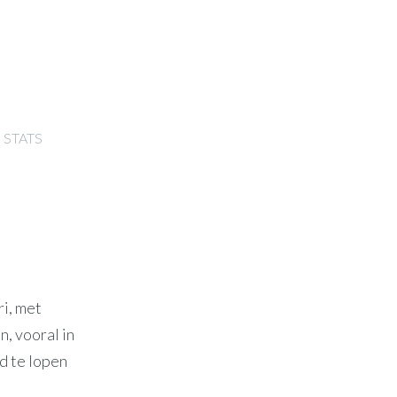
STATS
i, met
n, vooral in
rd te lopen