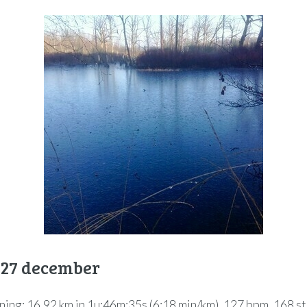
 27 december
ning: 16,92 km in 1u:46m:35s (6:18 min/km), 127 bpm, 168 s