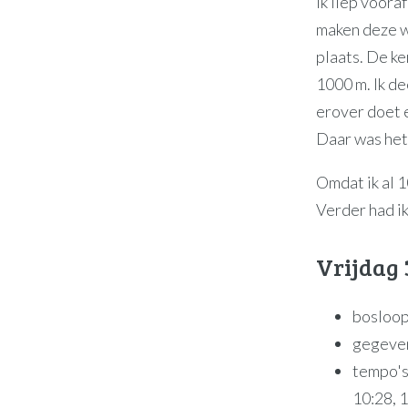
Ik liep voora
maken deze w
plaats. De k
1000 m. Ik d
erover doet 
Daar was het 
Omdat ik al 
Verder had ik
Vrijdag
bosloop
gegeve
tempo's
10:28, 