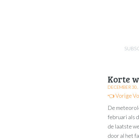
SUBS
Korte 
DECEMBER 30, 
👈 Vorige
Vo
De meteorolo
februari als 
de laatste we
door al het f