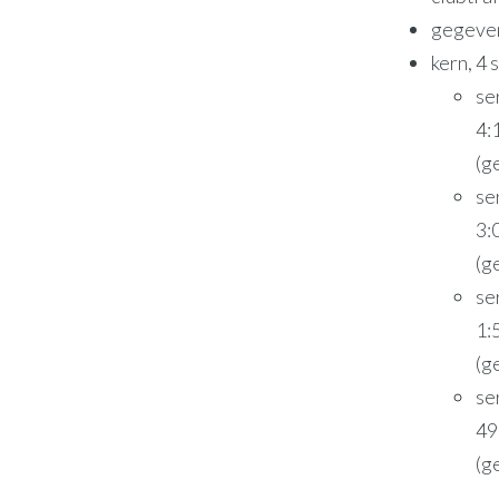
gegeve
kern, 4 
se
4:
(g
se
3:
(g
se
1:
(g
se
49
(g