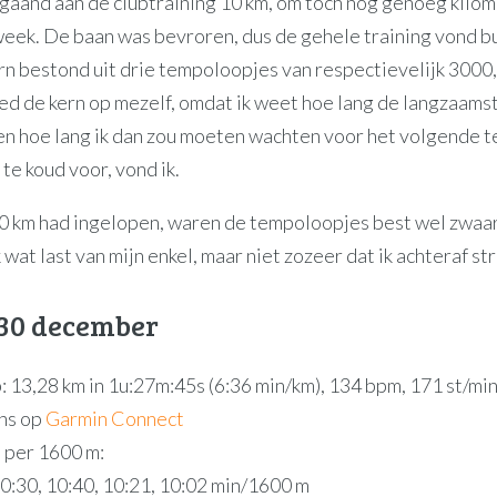
fgaand aan de clubtraining 10 km, om toch nog genoeg kilom
eek. De baan was bevroren, dus de gehele training vond b
ern bestond uit drie tempoloopjes van respectievelijk 3000
eed de kern op mezelf, omdat ik weet hoe lang de langzaams
en hoe lang ik dan zou moeten wachten voor het volgende 
te koud voor, vond ik.
10 km had ingelopen, waren de tempoloopjes best wel zwaar
 wat last van mijn enkel, maar niet zozeer dat ik achteraf s
 30 december
: 13,28 km in 1u:27m:45s (6:36 min/km), 134 bpm, 171 st/mi
ns op
Garmin Connect
 per 1600 m:
10:30, 10:40, 10:21, 10:02 min/1600 m