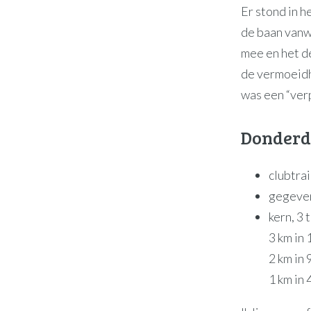
Er stond in h
de baan vanw
mee en het de
de vermoeidh
was een “verp
Donderd
clubtrai
gegeve
kern, 3
3 km in
2 km in 
1 km in