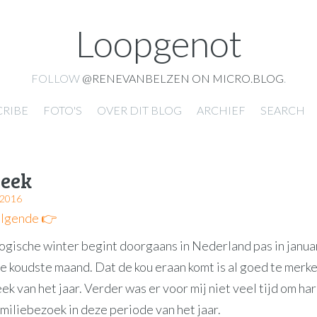
Loopgenot
FOLLOW
@RENEVANBELZEN ON MICRO.BLOG
.
CRIBE
FOTO'S
OVER DIT BLOG
ARCHIEF
SEARCH
week
2016
lgende 👉
gische winter begint doorgaans in Nederland pas in januar
de koudste maand. Dat de kou eraan komt is al goed te merke
ek van het jaar. Verder was er voor mij niet veel tijd om ha
amiliebezoek in deze periode van het jaar.