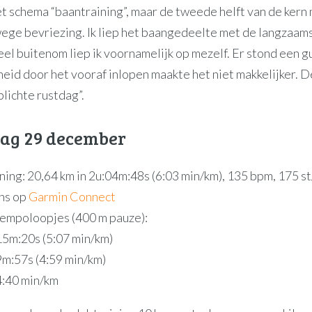
et schema “baantraining”, maar de tweede helft van de kern
ege bevriezing. Ik liep het baangedeelte met de langzaam
el buitenom liep ik voornamelijk op mezelf. Er stond een g
eid door het vooraf inlopen maakte het niet makkelijker. D
lichte rustdag”.
ag 29 december
ning: 20,64 km in 2u:04m:48s (6:03 min/km), 135 bpm, 175 s
ns op
Garmin Connect
 tempoloopjes (400 m pauze):
 15m:20s (5:07 min/km)
9m:57s (4:59 min/km)
 4:40 min/km