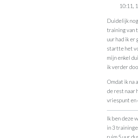
10:11, 
Duidelijk nog
training van 
uur had ik e
startte het 
mijn enkel du
ik verder doo
Omdat ik na a
de rest naar 
vriespunt en
Ik ben deze 
in 3 trainin
ruim 5 uur du