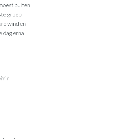
 moest buiten
ste groep
ure wind en
e dag erna
t/min