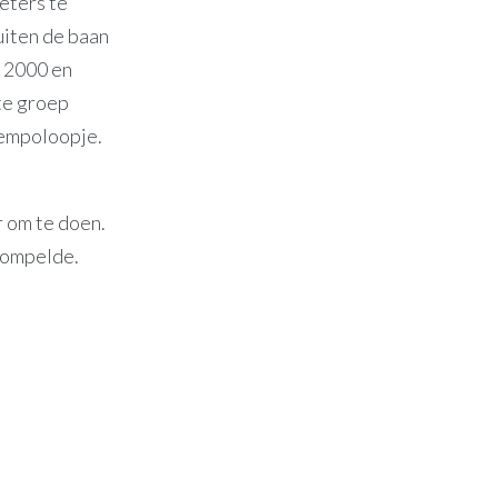
eters te
uiten de baan
, 2000 en
te groep
tempoloopje.
 om te doen.
trompelde.
n