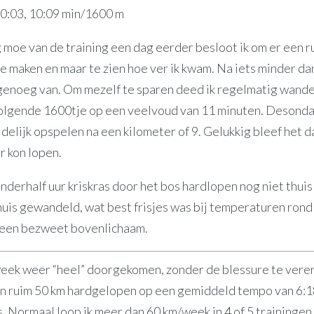
10:03, 10:09 min/1600 m
 moe van de training een dag eerder besloot ik om er een r
te maken en maar te zien hoe ver ik kwam. Na iets minder da
r genoeg van. Om mezelf te sparen deed ik regelmatig wand
volgende 1600tje op een veelvoud van 11 minuten. Desonda
idelijk opspelen na een kilometer of 9. Gelukkig bleef het d
r kon lopen.
nderhalf uur kriskras door het bos hardlopen nog niet thuis
huis gewandeld, wat best frisjes was bij temperaturen rond
 een bezweet bovenlichaam.
week weer “heel” doorgekomen, zonder de blessure te verer
gen ruim 50 km hardgelopen op een gemiddeld tempo van 6:18
s. Normaal loop ik meer dan 60 km/week in 4 of 5 trainingen