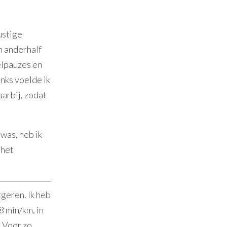
ustige
n anderhalf
elpauzes en
nks voelde ik
aarbij, zodat
 was, heb ik
 het
geren. Ik heb
 min/km, in
. Voor zo