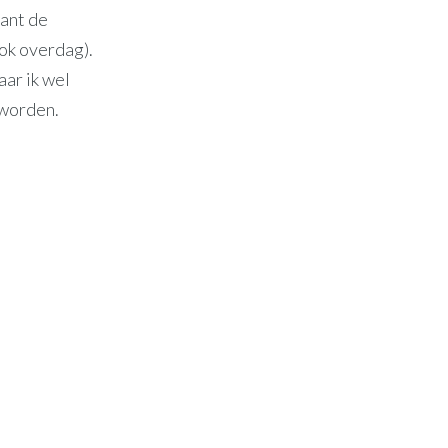
ant de
ook overdag).
aar ik wel
eworden.