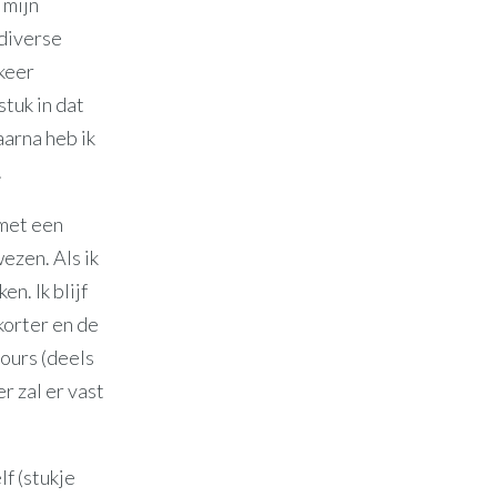
 mijn
 diverse
 keer
stuk in dat
aarna heb ik
.
 met een
ezen. Als ik
en. Ik blijf
 korter en de
ours (deels
r zal er vast
f (stukje