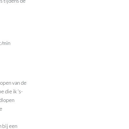
s tijdens de
t/min
nlopen van de
 die ik ’s-
rdlopen
e
 bij een