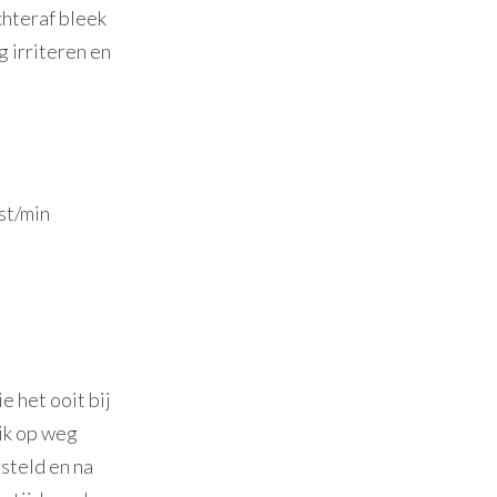
chteraf bleek
 irriteren en
st/min
 het ooit bij
 ik op weg
rsteld en na