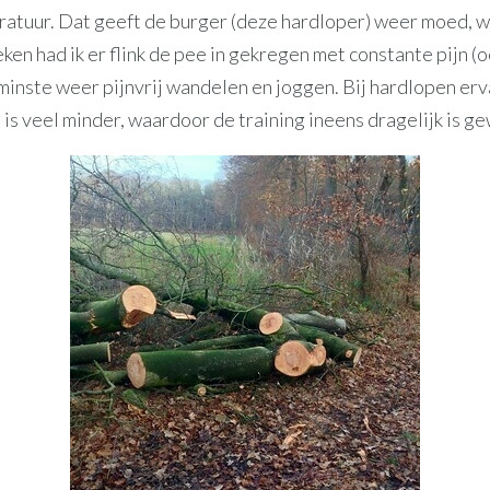
atuur. Dat geeft de burger (deze hardloper) weer moed, w
en had ik er flink de pee in gekregen met constante pijn (
minste weer pijnvrij wandelen en joggen. Bij hardlopen erv
e is veel minder, waardoor de training ineens dragelijk is g