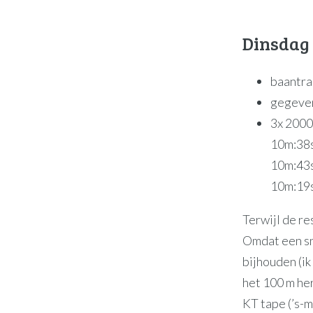
Dinsdag
baantra
gegeve
3x 2000 
10m:38s
10m:43s
10m:19s
Terwijl de re
Omdat een sne
bijhouden (i
het 100 m her
KT tape (’s-m