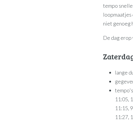
tempo sneller
loopmaatjes d
niet genoeg h
De dag erop w
Zaterda
lange d
gegeve
tempo's
11:05, 
11:15, 
11:27, 