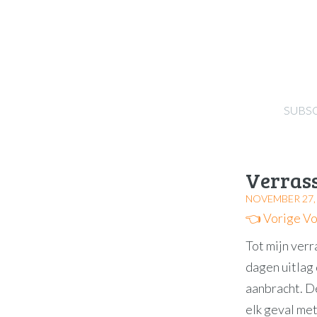
SUBS
Verrass
NOVEMBER 27,
👈 Vorige
Vo
Tot mijn verr
dagen uitlag 
aanbracht. De
elk geval met