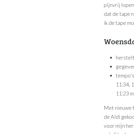
pijnvrij lope
dat de tape n
ik de tape mo
Woensda
herstelt
gegeve
tempo's
11:34, 
11:23 m
Met nieuwe ta
de Aldi gekoc
voor mijn her