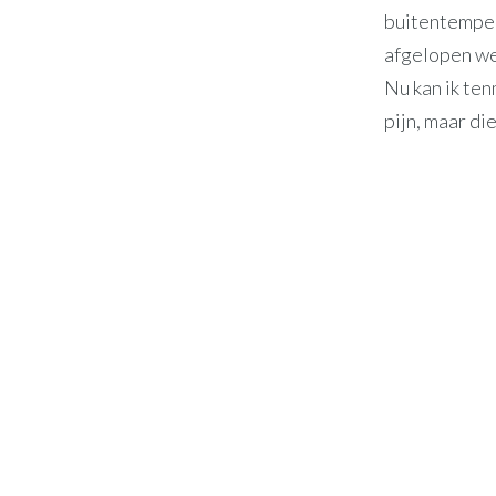
buitentemper
afgelopen wek
Nu kan ik ten
pijn, maar di