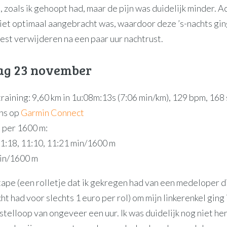
n, zoals ik gehoopt had, maar de pijn was duidelijk minder. A
iet optimaal aangebracht was, waardoor deze ’s-nachts ging
est verwijderen na een paar uur nachtrust.
g 23 november
raining: 9,60 km in 1u:08m:13s (7:06 min/km), 129 bpm, 168 
ns op
Garmin Connect
 per 1600 m:
11:18, 11:10, 11:21 min/1600 m
in/1600 m
pe (een rolletje dat ik gekregen had van een medeloper die
ht had voor slechts 1 euro per rol) om mijn linkerenkel ging
stelloop van ongeveer een uur. Ik was duidelijk nog niet he