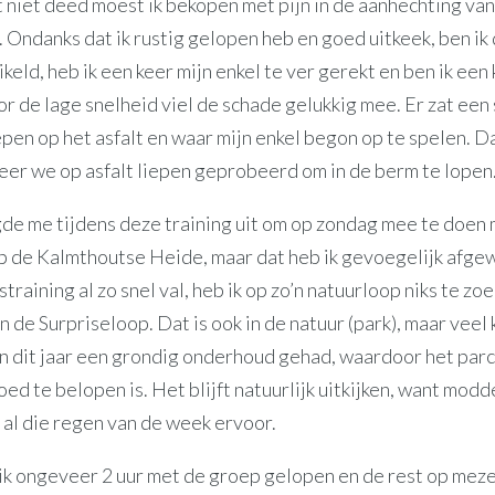
it niet deed moest ik bekopen met pijn in de aanhechting van
 Ondanks dat ik rustig gelopen heb en goed uitkeek, ben ik
keld, heb ik een keer mijn enkel te ver gerekt en ben ik een
r de lage snelheid viel de schade gelukkig mee. Er zat een 
epen op het asfalt en waar mijn enkel begon op te spelen. D
eer we op asfalt liepen geprobeerd om in de berm te lopen
de me tijdens deze training uit om op zondag mee te doen
p de Kalmthoutse Heide, maar dat heb ik gevoegelijk afgew
training al zo snel val, heb ik op zo’n natuurloop niks te zoek
an de Surpriseloop. Dat is ook in de natuur (park), maar veel
 dit jaar een grondig onderhoud gehad, waardoor het parc
ed te belopen is. Het blijft natuurlijk uitkijken, want modde
 al die regen van de week ervoor.
 ik ongeveer 2 uur met de groep gelopen en de rest op mezel