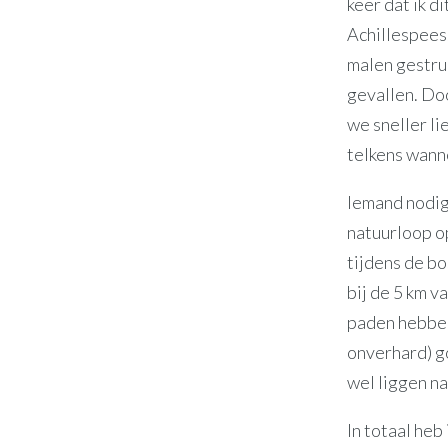
keer dat ik d
Achillespees.
malen gestrui
gevallen. Doo
we sneller li
telkens wann
Iemand nodig
natuurloop o
tijdens de bos
bij de 5 km v
paden hebben
onverhard) go
wel liggen na
In totaal heb