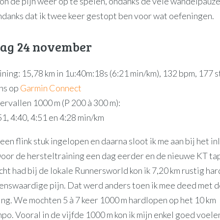
gon de pijn weer op te spelen, ondanks de vele wandelpauze
ondanks dat ik twee keer gestopt ben voor wat oefeningen.
ag 24 november
ining: 15,78 km in 1u:40m:18s (6:21 min/km), 132 bpm, 177 s
ns op
Garmin Connect
tervallen 1000 m (P 200 à 300 m):
51, 4:40, 4:51 en 4:28 min/km
 een flink stuk ingelopen en daarna sloot ik me aan bij het i
or de hersteltraining een dag eerder en de nieuwe KT tape
ht had bij de lokale Runnersworld kon ik 7,20 km rustig ha
nswaardige pijn. Dat werd anders toen ik mee deed met d
ning. We mochten 5 à 7 keer 1000 m hardlopen op het 10 km
o. Vooral in de vijfde 1000 m kon ik mijn enkel goed voelen