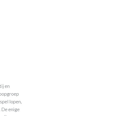
ij en
 loopgroep
tspel lopen,
. De enige