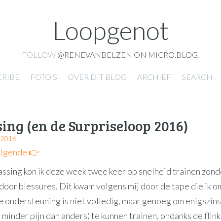
Loopgenot
FOLLOW
@RENEVANBELZEN ON MICRO.BLOG
.
CRIBE
FOTO'S
OVER DIT BLOG
ARCHIEF
SEARCH
ing (en de Surpriseloop 2016)
 2016
lgende 👉
assing kon ik deze week twee keer op snelheid trainen zonde
door blessures. Dit kwam volgens mij door de tape die ik o
 ondersteuning is niet volledig, maar genoeg om enigszins p
 minder pijn dan anders) te kunnen trainen, ondanks de flin