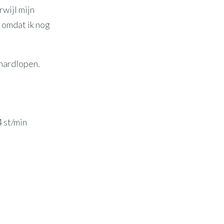
rwijl mijn
 omdat ik nog
 hardlopen.
4 st/min