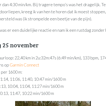
 dan 4:30 min/km. Bij tragere tempo’s was het dragelijk. Te
oorliepen, kreeg ik van hen te horen dat ik moest stoppen,
ersteld was (ik strompelde een beetje van de pijn).
as er een duidelijke reactie en nam ik een rustdag zonder
g 25 november
uurloop: 22,40 km in 2u:32m:47s (6:49 min/km), 133 bpm, 17
ns op
Garmin Connect
 per 1600 m:
11:14, 11:06, 11:40, 10:47 min/1600 m
9:13, 10:04, 11:04, 11:27 min/1600 m
10:13, 11:47, 10:22 min/1600 m