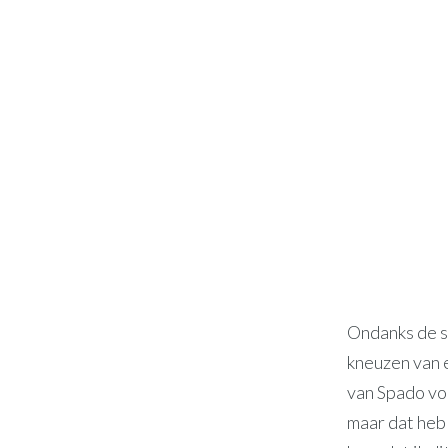
Ondanks de sl
kneuzen van 
van Spado voo
maar dat heb 