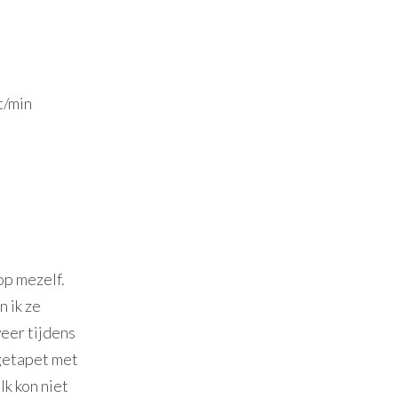
t/min
op mezelf.
n ik ze
eer tijdens
ngetapet met
Ik kon niet