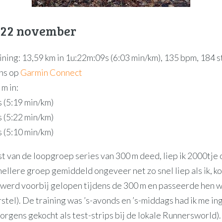
 22 november
ining: 13,59 km in 1u:22m:09s (6:03 min/km), 135 bpm, 184 s
ns op
Garmin Connect
m in:
 (5:19 min/km)
 (5:22 min/km)
 (5:10 min/km)
st van de loopgroep series van 300 m deed, liep ik 2000tje 
llere groep gemiddeld ongeveer net zo snel liep als ik, ko
k werd voorbij gelopen tijdens de 300 m en passeerde hen w
stel). De training was ’s-avonds en ’s-middags had ik me i
orgens gekocht als test-strips bij de lokale Runnersworld). 