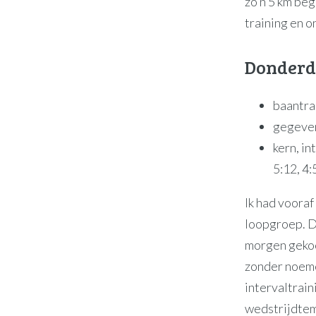
zo’n 5 km be
training en 
Donderd
baantra
gegeve
kern, in
5:12, 4:
Ik had vooraf
loopgroep. Do
morgen gekoc
zonder noeme
intervaltrai
wedstrijdtemp