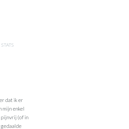
STATS
r dat ik er
m mijn enkel
ijnvrij (of in
k gedaalde