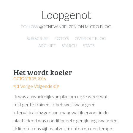
Loopgenot
FOLLOW
@RENEVANBELZEN ON MICRO.BLOG
.
SUBSCRIBE
FOTO'S
OVER DIT BLOG
ARCHIEF
SEARCH
STATS
Het wordt koeler
OCTOBER 09, 2016
👈 Vorige
Volgende 👉
Ik was aanvankelijk van plan om deze week wat
rustiger te trainen. Ik heb weliswaar geen
intervaltraining gedaan, maar wat ik ervoor in de
plaats deed was conditioneel eigenlijk nog zwaarder.
Ik liep telkens vijf maal zes minuten op een tempo