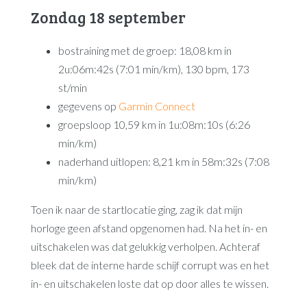
Zondag 18 september
bostraining met de groep: 18,08 km in
2u:06m:42s (7:01 min/km), 130 bpm, 173
st/min
gegevens op
Garmin Connect
groepsloop 10,59 km in 1u:08m:10s (6:26
min/km)
naderhand uitlopen: 8,21 km in 58m:32s (7:08
min/km)
Toen ik naar de startlocatie ging, zag ik dat mijn
horloge geen afstand opgenomen had. Na het in- en
uitschakelen was dat gelukkig verholpen. Achteraf
bleek dat de interne harde schijf corrupt was en het
in- en uitschakelen loste dat op door alles te wissen.