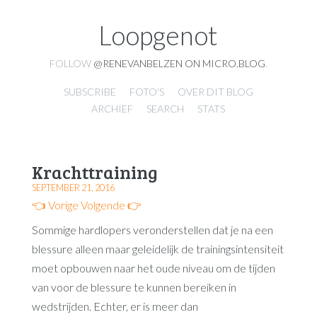
Loopgenot
FOLLOW
@RENEVANBELZEN ON MICRO.BLOG
.
SUBSCRIBE
FOTO'S
OVER DIT BLOG
ARCHIEF
SEARCH
STATS
Krachttraining
SEPTEMBER 21, 2016
👈 Vorige
Volgende 👉
Sommige hardlopers veronderstellen dat je na een
blessure alleen maar geleidelijk de trainingsintensiteit
moet opbouwen naar het oude niveau om de tijden
van voor de blessure te kunnen bereiken in
wedstrijden. Echter, er is meer dan