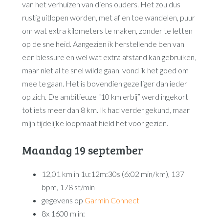
van het verhuizen van diens ouders. Het zou dus
rustig uitlopen worden, met af en toe wandelen, puur
om wat extra kilometers te maken, zonder te letten
op de snelheid. Aangezien ik herstellende ben van
een blessure en wel wat extra afstand kan gebruiken,
maar niet al te snel wilde gaan, vond ik het goed om
mee te gaan. Het is bovendien gezelliger dan ieder
op zich. De ambitieuze “10 km erbij” werd ingekort
tot iets meer dan 8 km. Ik had verder gekund, maar
mijn tijdelijke loopmaat hield het voor gezien.
Maandag 19 september
12,01 km in 1u:12m:30s (6:02 min/km), 137
bpm, 178 st/min
gegevens op
Garmin Connect
8x 1600 m in: