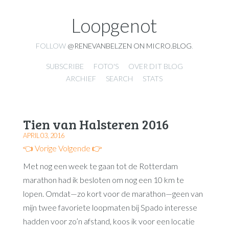
Loopgenot
FOLLOW
@RENEVANBELZEN ON MICRO.BLOG
.
SUBSCRIBE
FOTO'S
OVER DIT BLOG
ARCHIEF
SEARCH
STATS
Tien van Halsteren 2016
APRIL 03, 2016
👈 Vorige
Volgende 👉
Met nog een week te gaan tot de Rotterdam
marathon had ik besloten om nog een 10 km te
lopen. Omdat—zo kort voor de marathon—geen van
mijn twee favoriete loopmaten bij Spado interesse
hadden voor zo’n afstand, koos ik voor een locatie