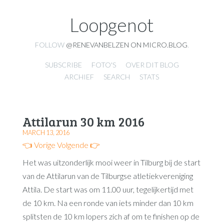
Loopgenot
FOLLOW
@RENEVANBELZEN ON MICRO.BLOG
.
SUBSCRIBE
FOTO'S
OVER DIT BLOG
ARCHIEF
SEARCH
STATS
Attilarun 30 km 2016
MARCH 13, 2016
👈 Vorige
Volgende 👉
Het was uitzonderlijk mooi weer in Tilburg bij de start
van de Attilarun van de Tilburgse atletiekvereniging
Attila. De start was om 11.00 uur, tegelijkertijd met
de 10 km. Na een ronde van iets minder dan 10 km
splitsten de 10 km lopers zich af om te finishen op de