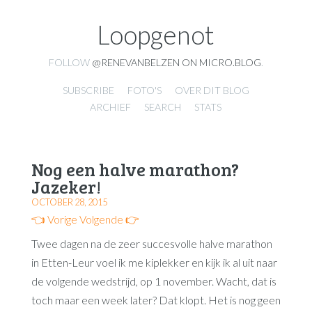
Loopgenot
FOLLOW
@RENEVANBELZEN ON MICRO.BLOG
.
SUBSCRIBE
FOTO'S
OVER DIT BLOG
ARCHIEF
SEARCH
STATS
Nog een halve marathon?
Jazeker!
OCTOBER 28, 2015
👈 Vorige
Volgende 👉
Twee dagen na de zeer succesvolle halve marathon
in Etten-Leur voel ik me kiplekker en kijk ik al uit naar
de volgende wedstrijd, op 1 november. Wacht, dat is
toch maar een week later? Dat klopt. Het is nog geen