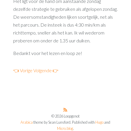
Het ligt voor de hand om aanstaande zondag
dezelfde strategie te gebruiken als afgelopen zondag.
De weersomstandigheden lijken soortgelijk, net als
het parcours. De insteek is dus 4:30 min/km als
richttempo, sneller als het kan. Ik wil wederom
proberen om onder de 1.35 uur duiken.
Bedankt voor het lezen en loop ze!
👈 Vorige
Volgende 👉
© 2026 Loopgenot
Arabica
theme by Sean Lunsford. Published with
Hugo
and
Micro.blog
.