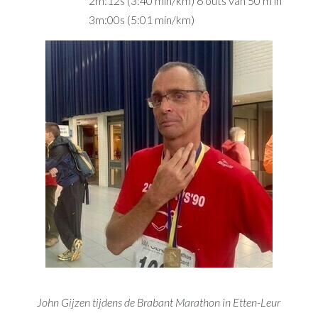
2m:12s (3:40 min/km) 6 outs van 50 m in
3m:00s (5:01 min/km)
John Gijzen tijdens de Brabant Marathon in Etten-Leur