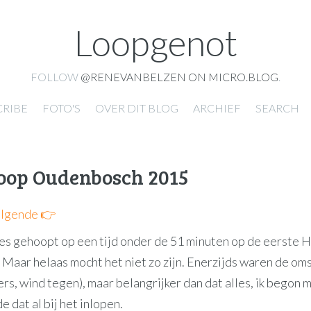
Loopgenot
FOLLOW
@RENEVANBELZEN ON MICRO.BLOG
.
CRIBE
FOTO'S
OVER DIT BLOG
ARCHIEF
SEARCH
oop Oudenbosch 2015
lgende 👉
tjes gehoopt op een tijd onder de 51 minuten op de eerste 
Maar helaas mocht het niet zo zijn. Enerzijds waren de o
rs, wind tegen), maar belangrijker dan dat alles, ik begon 
de dat al bij het inlopen.