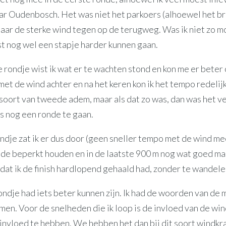
aar Oudenbosch. Het was niet het parkoers (alhoewel het b
 maar de sterke wind tegen op de terugweg. Was ik niet zo 
st nog wel een stapje harder kunnen gaan.
 rondje wist ik wat er te wachten stond en kon me er beter 
met de wind achter en na het keren kon ik het tempo redelij
soort van tweede adem, maar als dat zo was, dan was het ve
s nog een ronde te gaan.
dje zat ik er dus door (geen sneller tempo met de wind me
ade beperkt houden en in de laatste 900 m nog wat goed ma
 dat ik de finish hardlopend gehaald had, zonder te wandele
ndje had iets beter kunnen zijn. Ik had de woorden van de m
en. Voor de snelheden die ik loop is de invloed van de win
 invloed te hebben. We hebben het dan bij dit soort windkr