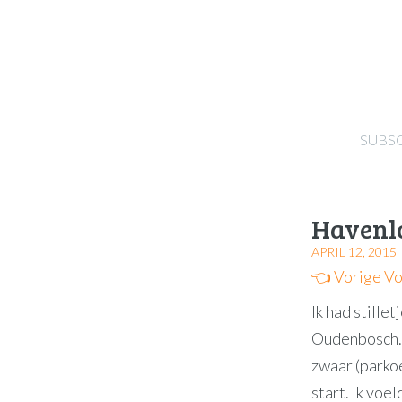
SUBS
Havenl
APRIL 12, 2015
👈 Vorige
Vo
Ik had stille
Oudenbosch. 
zwaar (parkoe
start. Ik voel