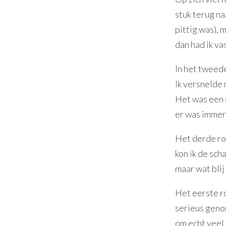
stuk terug n
pittig was),
dan had ik va
In het tweede
Ik versnelde 
Het was een 
er was immer
Het derde ron
kon ik de sch
maar wat blij
Het eerste ro
serieus genom
om echt veel