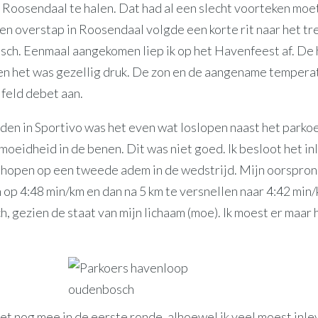
g Roosendaal te halen. Dat had al een slecht voorteken moet
n overstap in Roosendaal volgde een korte rit naar het tr
ch. Eenmaal aangekomen liep ik op het Havenfeest af. De
en het was gezellig druk. De zon en de aangename tempera
jfeld debet aan.
den in Sportivo was het even wat loslopen naast het parko
moeidheid in de benen. Dit was niet goed. Ik besloot het in
 hopen op een tweede adem in de wedstrijd. Mijn oorspronk
 op 4:48 min/km en dan na 5 km te versnellen naar 4:42 min
ch, gezien de staat van mijn lichaam (moe). Ik moest er maar
het nog mee in de eerste ronde, alhoewel ik veel moest inl