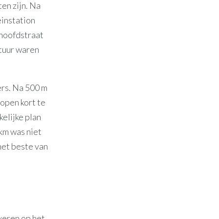
en zijn. Na
einstation
 hoofdstraat
tuur waren
ers. Na 500 m
lopen kort te
elijke plan
/km was niet
 het beste van
everen op het