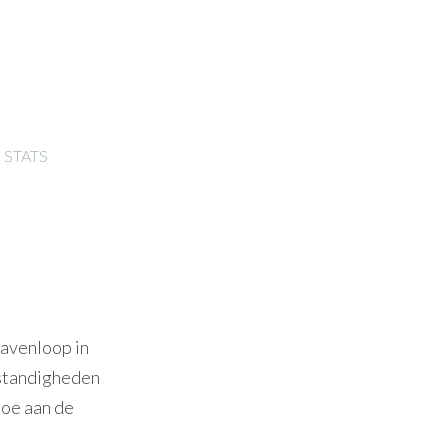
STATS
Havenloop in
mstandigheden
moe aan de