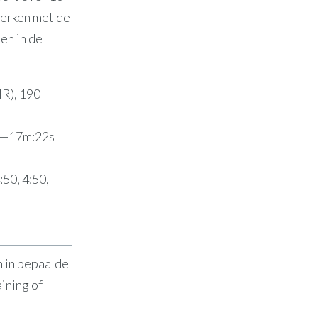
werken met de
en in de
HR), 190
2s—17m:22s
:50, 4:50,
n in bepaalde
ining of