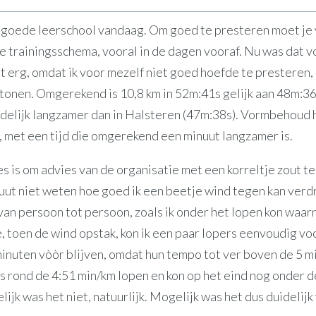
n goede leerschool vandaag. Om goed te presteren moet je 
e trainingsschema, vooral in de dagen vooraf. Nu was dat 
t erg, omdat ik voor mezelf niet goed hoefde te presteren,
onen. Omgerekend is 10,8 km in 52m:41s gelijk aan 48m:36
idelijk langzamer dan in Halsteren (47m:38s). Vormbehoud 
, met een tijd die omgerekend een minuut langzamer is.
s is om advies van de organisatie met een korreltje zout t
uut niet weten hoe goed ik een beetje wind tegen kan verd
van persoon tot persoon, zoals ik onder het lopen kon waar
, toen de wind opstak, kon ik een paar lopers eenvoudig vo
minuten vòòr blijven, omdat hun tempo tot ver boven de 5 m
es rond de 4:51 min/km lopen en kon op het eind nog onder 
ijk was het niet, natuurlijk. Mogelijk was het dus duidelijk