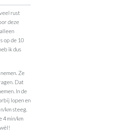
veel rust
voor deze
 alleen
s op de 10
heb ik dus
e nemen. Ze
ragen. Dat
nemen. In de
orbij lopen en
in/km steeg.
de 4 min/km
 wèl!