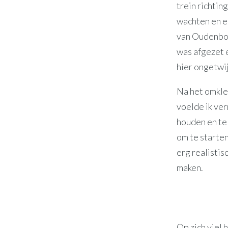
trein richtin
wachten en ee
van Oudenbos
was afgezet 
hier ongetwi
Na het omkle
voelde ik ver
houden en te
om te starten
erg realistis
maken.
Op zich viel 