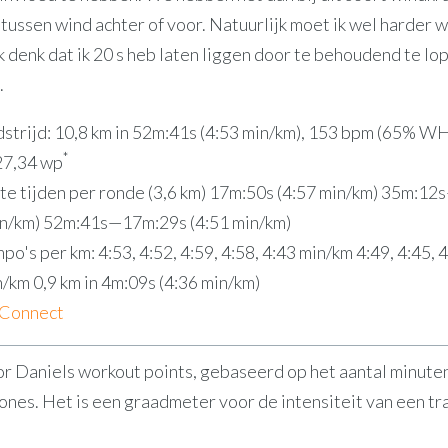
 tussen wind achter of voor. Natuurlijk moet ik wel harder 
k denk dat ik 20 s heb laten liggen door te behoudend te lop
.
trijd: 10,8 km in 52m:41s (4:53 min/km), 153 bpm (65% W
*
 27,34 wp
te tijden per ronde (3,6 km) 17m:50s (4:57 min/km) 35m:1
in/km) 52m:41s—17m:29s (4:51 min/km)
o's per km: 4:53, 4:52, 4:59, 4:58, 4:43 min/km 4:49, 4:45, 4
n/km 0,9 km in 4m:09s (4:36 min/km)
 Connect
r Daniels workout points, gebaseerd op het aantal minute
ones. Het is een graadmeter voor de intensiteit van een tra