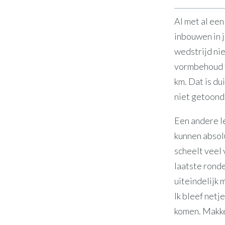
Al met al ee
inbouwen in j
wedstrijd nie
vormbehoud t
km. Dat is du
niet getoond
Een andere le
kunnen absol
scheelt veel 
laatste ronde
uiteindelijk 
Ik bleef netj
komen. Makkel