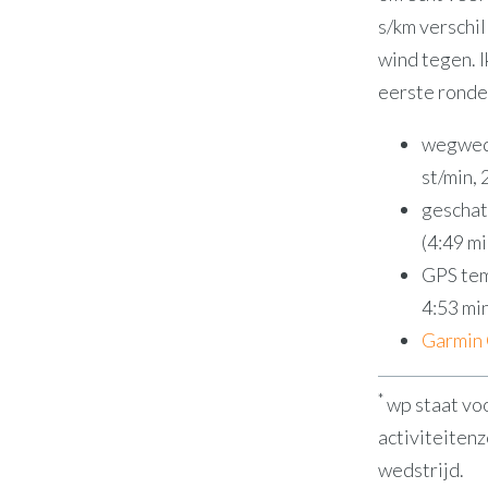
s/km verschil
wind tegen. I
eerste ronde
wegweds
st/min,
geschat
(4:49 m
GPS temp
4:53 mi
Garmin
*
wp staat voo
activiteitenz
wedstrijd.