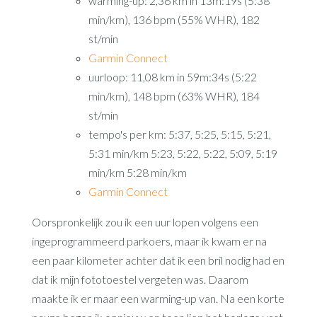
warming-up: 2,36 km in 13m:19s (5:38
min/km), 136 bpm (55% WHR), 182
st/min
Garmin Connect
uurloop: 11,08 km in 59m:34s (5:22
min/km), 148 bpm (63% WHR), 184
st/min
tempo's per km: 5:37, 5:25, 5:15, 5:21,
5:31 min/km 5:23, 5:22, 5:22, 5:09, 5:19
min/km 5:28 min/km
Garmin Connect
Oorspronkelijk zou ik een uur lopen volgens een
ingeprogrammeerd parkoers, maar ik kwam er na
een paar kilometer achter dat ik een bril nodig had en
dat ik mijn fototoestel vergeten was. Daarom
maakte ik er maar een warming-up van. Na een korte