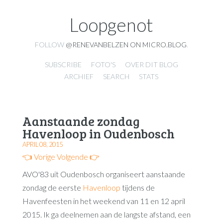
Loopgenot
FOLLOW
@RENEVANBELZEN ON MICRO.BLOG
.
SUBSCRIBE
FOTO'S
OVER DIT BLOG
ARCHIEF
SEARCH
STATS
Aanstaande zondag
Havenloop in Oudenbosch
APRIL 08, 2015
👈 Vorige
Volgende 👉
AVO'83 uit Oudenbosch organiseert aanstaande
zondag de eerste
Havenloop
tijdens de
Havenfeesten in het weekend van 11 en 12 april
2015. Ik ga deelnemen aan de langste afstand, een