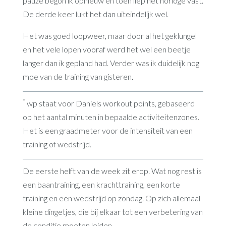
pauze begon ik opnieuw en toen liep het horloge vast.
De derde keer lukt het dan uiteindelijk wel.
Het was goed loopweer, maar door al het geklungel
en het vele lopen vooraf werd het wel een beetje
langer dan ik gepland had. Verder was ik duidelijk nog
moe van de training van gisteren.
*
wp staat voor Daniels workout points, gebaseerd
op het aantal minuten in bepaalde activiteitenzones.
Het is een graadmeter voor de intensiteit van een
training of wedstrijd.
De eerste helft van de week zit erop. Wat nog rest is
een baantraining, een krachttraining, een korte
training en een wedstrijd op zondag. Op zich allemaal
kleine dingetjes, die bij elkaar tot een verbetering van
de conditie moeten leiden.