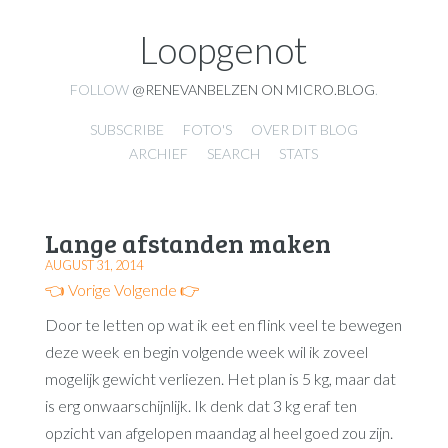
Loopgenot
FOLLOW
@RENEVANBELZEN ON MICRO.BLOG
.
SUBSCRIBE
FOTO'S
OVER DIT BLOG
ARCHIEF
SEARCH
STATS
Lange afstanden maken
AUGUST 31, 2014
👈 Vorige
Volgende 👉
Door te letten op wat ik eet en flink veel te bewegen
deze week en begin volgende week wil ik zoveel
mogelijk gewicht verliezen. Het plan is 5 kg, maar dat
is erg onwaarschijnlijk. Ik denk dat 3 kg eraf ten
opzicht van afgelopen maandag al heel goed zou zijn.