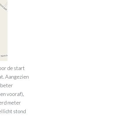
oor de start
aat. Aangezien
 beter
en vooraf),
derd meter
llicht stond