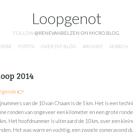
Loopgenot
FOLLOW
@RENEVANBELZEN ON MICRO.BLOG
.
CRIBE
FOTO'S
OVER DIT BLOG
ARCHIEF
SEARCH
oop 2014
lgende 👉
jnummers van de 10 van Chaam is de 5 km. Het is een techn
ine ronden van ongeveer een kilometer en een grote ronde 
 km. Het hoofdnummer is uiteraard de 10 km, over een klein
onden. Het was warm en vochtig, een zwoele zomeravond du