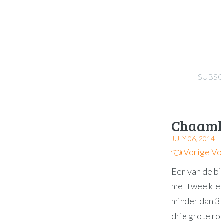
SUBS
Chaaml
JULY 06, 2014
👈 Vorige
Vo
Een van de bi
met twee kle
minder dan 3
drie grote r