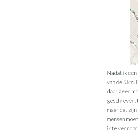
Nadat ik een 
van de 5 km. 
daar geen mat
geschreven, 
maar dat zij
mensen moeten
ik te ver naa