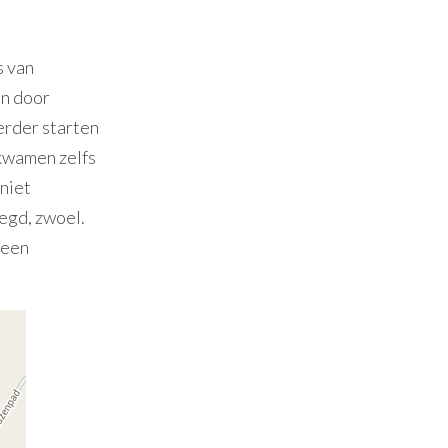
s van
en door
erder starten
 kwamen zelfs
 niet
egd, zwoel.
 een