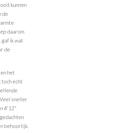
 nooit kunnen
n de
 warmte
liep daarom
 gaf ik wat
or de
 en het
 toch echt
tellende
Veel sneller
in 4'12"
e gedachten
n behoorlijk.