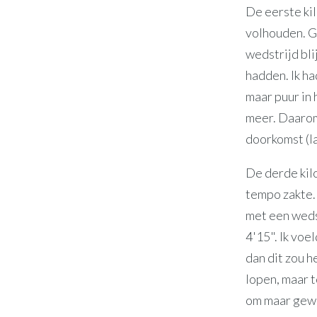
De eerste kil
volhouden. Ge
wedstrijd bli
hadden. Ik h
maar puur in 
meer. Daarom
doorkomst (la
De derde kilo
tempo zakte.
met een weds
4'15". Ik voe
dan dit zou h
lopen, maar t
om maar gewo