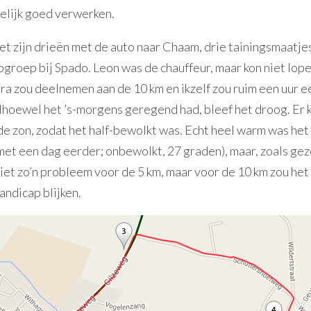
delijk goed verwerken.
t zijn drieën met de auto naar Chaam, drie tainingsmaatje
pgroep bij Spado. Leon was de chauffeur, maar kon niet lop
ra zou deelnemen aan de 10 km en ikzelf zou ruim een uur e
Alhoewel het ’s-morgens geregend had, bleef het droog. Er
e zon, zodat het half-bewolkt was. Echt heel warm was het
met een dag eerder; onbewolkt, 27 graden), maar, zoals gez
niet zo’n probleem voor de 5 km, maar voor de 10 km zou het
andicap blijken.