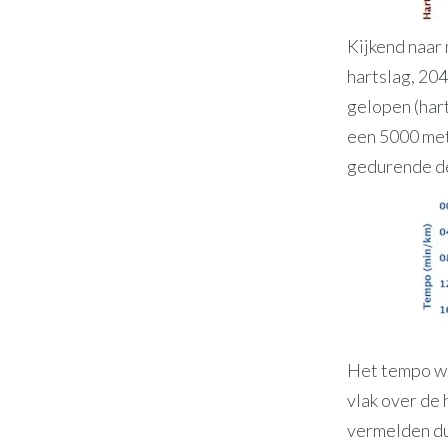
Kijkend naar 
hartslag, 204
gelopen (harts
een 5000 mete
gedurende de
Het tempo was
vlak over de 
vermelden du