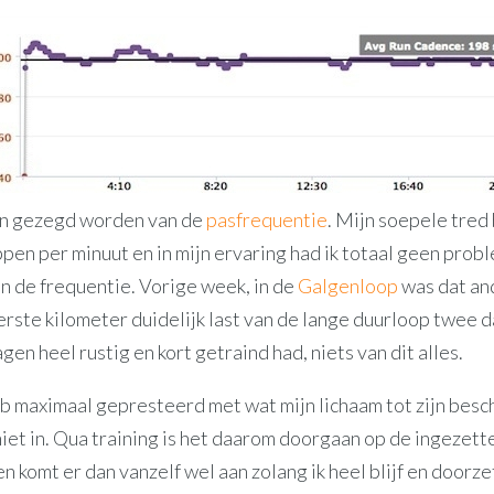
an gezegd worden van de
pasfrequentie
. Mijn soepele tred
pen per minuut en in mijn ervaring had ik totaal geen prob
n de frequentie. Vorige week, in de
Galgenloop
was dat an
eerste kilometer duidelijk last van de lange duurloop twee 
gen heel rustig en kort getraind had, niets van dit alles.
b maximaal gepresteerd met wat mijn lichaam tot zijn besch
iet in. Qua training is het daarom doorgaan op de ingezett
n komt er dan vanzelf wel aan zolang ik heel blijf en doorz