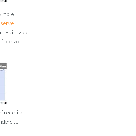
ximale
eserve
l te zijn voor
ef ook zo
f redelijk
nders te