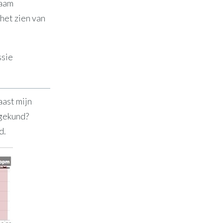
haam
 het zien van
ssie
aast mijn
 gekund?
d.