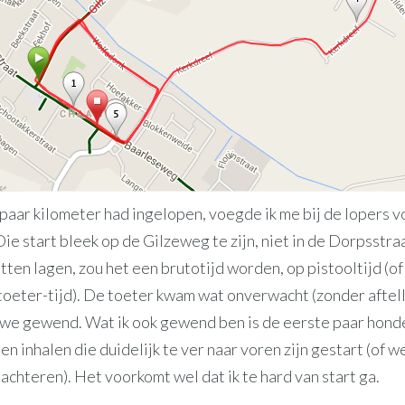
paar kilometer had ingelopen, voegde ik me bij de lopers v
Die start bleek op de Gilzeweg te zijn, niet in de Dorpsstr
ten lagen, zou het een brutotijd worden, op pistooltijd (of
toeter-tijd). De toeter kwam wat onverwacht (zonder aftell
n we gewend. Wat ik ook gewend ben is de eerste paar hon
 inhalen die duidelijk te ver naar voren zijn gestart (of we
r achteren). Het voorkomt wel dat ik te hard van start ga.