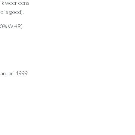
 ik weer eens
e is goed).
 (90% WHR)
 januari 1999