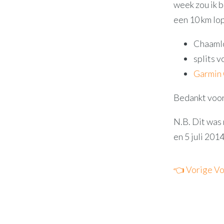
week zou ik b
een 10 km lop
Chaamlo
splits v
Garmin
Bedankt voor
N.B. Dit was 
en 5 juli 2014
👈 Vorige
Vo