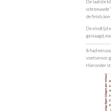
De laatste k
schreeuwde “S
de finish, kon
De eindtijd 
geslaagd, ma
Ik had een p
voetsensor ge
Hieronder st