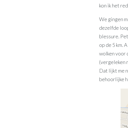
kon ik het re
We gingen me
dezelfde loo
blessure. Pet
op de 5 km. 
wolken voor d
(vergeleken 
Dat lijkt me 
behoorlijke h