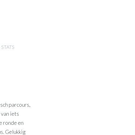
STATS
isch parcours,
van iets
e ronde en
s. Gelukkig