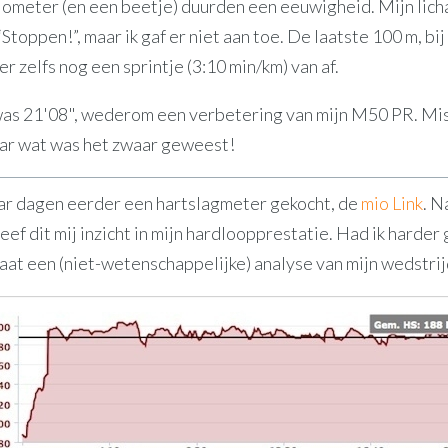
ilometer (en een beetje) duurden een eeuwigheid. Mijn lic
toppen!”, maar ik gaf er niet aan toe. De laatste 100 m, bij
 er zelfs nog een sprintje (3:10 min/km) van af.
was 21'08", wederom een verbetering van mijn M50 PR. Mi
ar wat was het zwaar geweest!
aar dagen eerder een hartslagmeter gekocht, de
mio Link
. N
ef dit mij inzicht in mijn hardloopprestatie. Had ik harder
aat een (niet-wetenschappelijke) analyse van mijn wedstrij