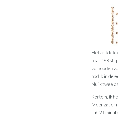
Hetzelfde k
naar 198 stap
volhouden va
had ik in de 
Nu ik twee da
Kortom, ik he
Meer zat er n
sub 21 minute