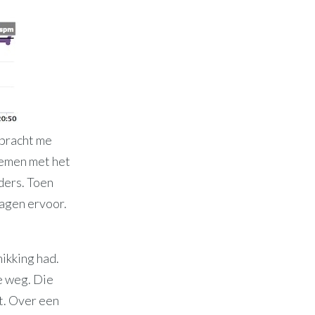
 bracht me
lemen met het
ders. Toen
dagen ervoor.
ikking had.
e weg. Die
et. Over een