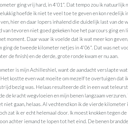
ometer ging vrij hard, in 4'01". Dat tempo zou ik natuurlijk
lukkig hoefde ik niet te veel toe te geven en kon redelijk i
jven, hier en daar lopers inhalend die duidelijk last van de
ad van tevoren niet goed gekeken hoe het parcours ging en 
het moment. Daar waar ik voelde dat ik wat meer kon geven,
 ging de tweede kilometer netjes in 4'06". Dat was net vo
ter de finish) en de derde, grote ronde kwam er nu aan.
meter is mijn Achilleshiel, want de aandacht verslapte wat
 Het kostte even wat moeite om mezelf te overtuigen dat ik
trijd bezig was. Helaas resulteerde dit in een wat teleurs
lde de kracht wegvloeien en mijn benen langzaam verzuren. 
et niet gaan, helaas. Al vechtend kon ik de vierde kilometer 
och zat ik er echt helemaal door. Ik moest knokken tegen d
on achter iemand te lopen tot het eind. De benen brandde