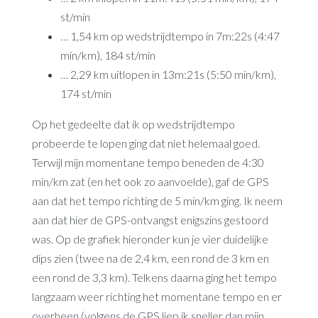
st/min
… 1,54 km op wedstrijdtempo in 7m:22s (4:47
min/km), 184 st/min
… 2,29 km uitlopen in 13m:21s (5:50 min/km),
174 st/min
Op het gedeelte dat ik op wedstrijdtempo
probeerde te lopen ging dat niet helemaal goed.
Terwijl mijn momentane tempo beneden de 4:30
min/km zat (en het ook zo aanvoelde), gaf de GPS
aan dat het tempo richting de 5 min/km ging. Ik neem
aan dat hier de GPS-ontvangst enigszins gestoord
was. Op de grafiek hieronder kun je vier duidelijke
dips zien (twee na de 2,4 km, een rond de 3 km en
een rond de 3,3 km). Telkens daarna ging het tempo
langzaam weer richting het momentane tempo en er
overheen (volgens de GPS liep ik sneller dan mijn