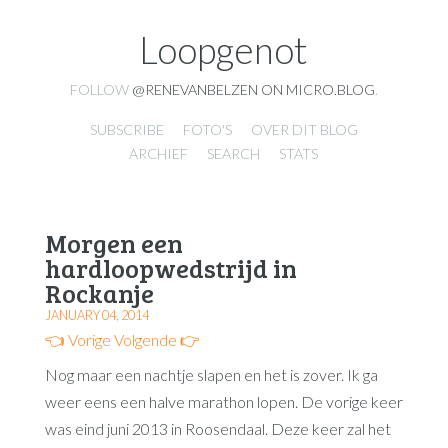
Loopgenot
FOLLOW
@RENEVANBELZEN ON MICRO.BLOG
.
SUBSCRIBE
FOTO'S
OVER DIT BLOG
ARCHIEF
SEARCH
STATS
Morgen een
hardloopwedstrijd in
Rockanje
JANUARY 04, 2014
👈 Vorige
Volgende 👉
Nog maar een nachtje slapen en het is zover. Ik ga
weer eens een halve marathon lopen. De vorige keer
was eind juni 2013 in Roosendaal. Deze keer zal het