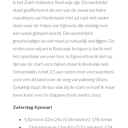
in het Zuid-Hollandse Rockanje zijn. De wedstrijd
staat geafficheerd als een van de zwaarste halve
marathons van Nederland. Het zal vast niet onder
doen voor de Halve van Egmond, die zondag over
een week gelopen wordt. Die wedstrijd is
grootschaliger en dat moet je natuurlijk wel liggen. De
reden voor mij om in Rockanje te lopen is dat ik met
het openbaar vervoer ben. In Egmond kan ik niet op
tijd aan de start verschijnen, maar in Rockanje wel.
Desondanks is het 2,5 uur reizen (met veel wachten)
voor een afstand over de weg van pakweg 58 km.
Gelukkig stopt de bus vlak bij de start en hoef ik maar
twee keer over te stappen (trein, metro, bus).
Zaterdag 4 januari
5,82 km in 32m:24s (5:34 min/km), 178 st/min
… 2 km inlopen in 11m:41s (5:51 min/km), 174