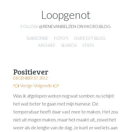
Loopgenot
FOLLOW
@RENEVANBELZEN ON MICRO.BLOG
.
SUBSCRIBE
FOTO'S
OVER DIT BLOG
ARCHIEF
SEARCH
STATS
Positiever
DECEMBER 17, 2012
👈 Vorige
Volgende 👉
Was ik afgelopen weken nog wat somber, nu schijnt
het wat beter te gaan met mijn humeur. De
temperatuur heeft daar vast mee te maken. Het zou
niet uit mogen maken, maar het maakt uit, zowel het
weer als de lengte van de dag. Je kunt er wel iets aan