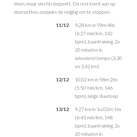
doen, maar slechts beperkt. De rest komt aan op
doorzetten, ondanks de neiging om te stoppen.
11/12
9,28 km in 59m:48s
(6:27 min/km, 142
bpm), baantraining, 2x
20 minuten in
wisselend tempo (3,30
en 3,42 km)
12/12
10,02 km in 58m:26s
(5:50 min/km, 146
bpm), lange duurloop
13/12
9,27 km in 1u:02m:16s
(6:43 min/km, 148
bpm), baantraining, 2x
20 minuten in