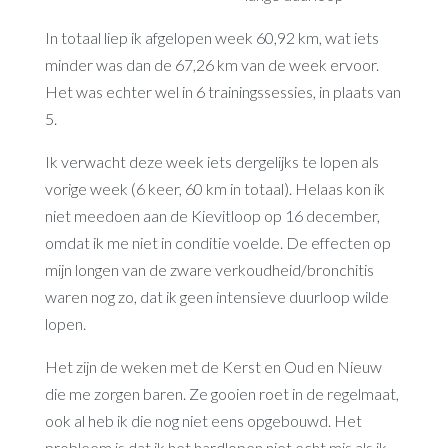
In totaal liep ik afgelopen week 60,92 km, wat iets
minder was dan de 67,26 km van de week ervoor.
Het was echter wel in 6 trainingssessies, in plaats van
5.
Ik verwacht deze week iets dergelijks te lopen als
vorige week (6 keer, 60 km in totaal). Helaas kon ik
niet meedoen aan de Kievitloop op 16 december,
omdat ik me niet in conditie voelde. De effecten op
mijn longen van de zware verkoudheid/bronchitis
waren nog zo, dat ik geen intensieve duurloop wilde
lopen.
Het zijn de weken met de Kerst en Oud en Nieuw
die me zorgen baren. Ze gooien roet in de regelmaat,
ook al heb ik die nog niet eens opgebouwd. Het
probleem is dat ik het hardlopen niet echt mis als ik