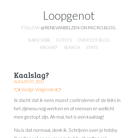
Loopgenot
FOLLOW
@RENEVANBELZEN ON MICRO.BLOG
.
SUBSCRIBE
FOTO'S
OVER DIT BLOG
ARCHIEF
SEARCH
STATS
Kaalslag?
AUGUST 07, 2011
👈 Vorige
Volgende 👉
Ik dacht dat ik eens moest controleren of de links in
het zijmenu nog werken en of mensen er wellicht
mee gestopt zijn. Ah mai, het is een kaalslag!
Nu is dat normaal, denk ik. Schrijven over je hobby