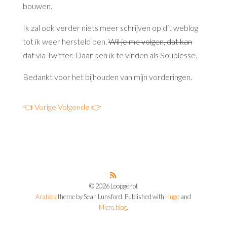
bouwen.
Ik zal ook verder niets meer schrijven op dit weblog
tot ik weer hersteld ben.
Wil je me volgen, dat kan
dat via Twitter. Daar ben ik te vinden als Souplesse
.
Bedankt voor het bijhouden van mijn vorderingen.
👈 Vorige
Volgende 👉
© 2026 Loopgenot
Arabica
theme by Sean Lunsford. Published with
Hugo
and
Micro.blog
.