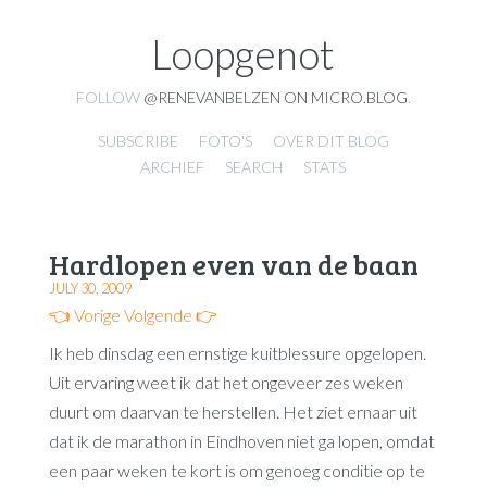
Loopgenot
FOLLOW
@RENEVANBELZEN ON MICRO.BLOG
.
SUBSCRIBE
FOTO'S
OVER DIT BLOG
ARCHIEF
SEARCH
STATS
Hardlopen even van de baan
JULY 30, 2009
👈 Vorige
Volgende 👉
Ik heb dinsdag een ernstige kuitblessure opgelopen.
Uit ervaring weet ik dat het ongeveer zes weken
duurt om daarvan te herstellen. Het ziet ernaar uit
dat ik de marathon in Eindhoven niet ga lopen, omdat
een paar weken te kort is om genoeg conditie op te