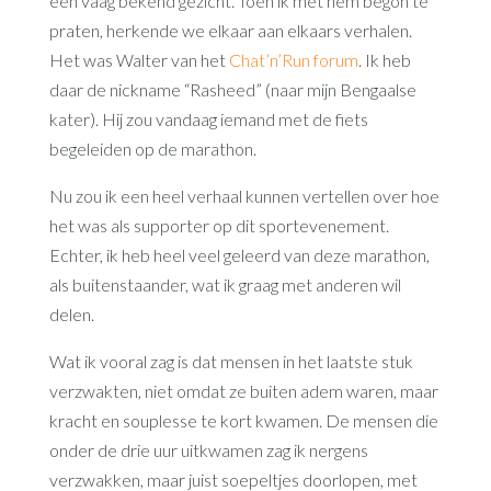
een vaag bekend gezicht. Toen ik met hem begon te
praten, herkende we elkaar aan elkaars verhalen.
Het was Walter van het
Chat’n’Run forum
. Ik heb
daar de nickname “Rasheed” (naar mijn Bengaalse
kater). Hij zou vandaag iemand met de fiets
begeleiden op de marathon.
Nu zou ik een heel verhaal kunnen vertellen over hoe
het was als supporter op dit sportevenement.
Echter, ik heb heel veel geleerd van deze marathon,
als buitenstaander, wat ik graag met anderen wil
delen.
Wat ik vooral zag is dat mensen in het laatste stuk
verzwakten, niet omdat ze buiten adem waren, maar
kracht en souplesse te kort kwamen. De mensen die
onder de drie uur uitkwamen zag ik nergens
verzwakken, maar juist soepeltjes doorlopen, met