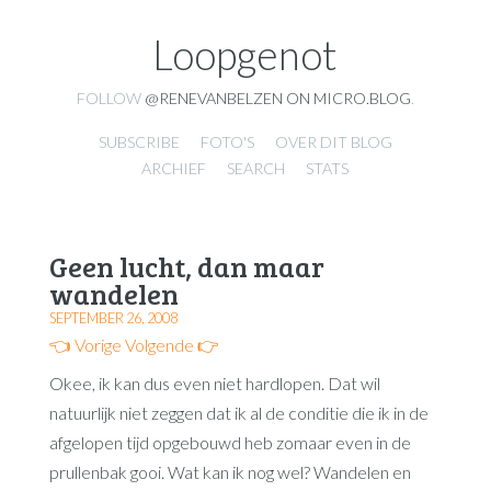
Loopgenot
FOLLOW
@RENEVANBELZEN ON MICRO.BLOG
.
SUBSCRIBE
FOTO'S
OVER DIT BLOG
ARCHIEF
SEARCH
STATS
Geen lucht, dan maar
wandelen
SEPTEMBER 26, 2008
👈 Vorige
Volgende 👉
Okee, ik kan dus even niet hardlopen. Dat wil
natuurlijk niet zeggen dat ik al de conditie die ik in de
afgelopen tijd opgebouwd heb zomaar even in de
prullenbak gooi. Wat kan ik nog wel? Wandelen en