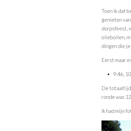
Toen ik dat b
genieten van
dorpsfeest, w
oliebollen, 
dingen die j
Eerst maar ev
9:46, 10
De totaaltijd
ronde was 12 
Ik had mijn f