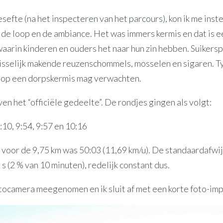
esefte (na het inspecteren van het parcours), kon ik me inst
 de loop en de ambiance. Het was immers kermis en dat is e
aarin kinderen en ouders het naar hun zin hebben. Suikers
misselijk makende reuzenschommels, mosselen en sigaren. T
e op een dorpskermis mag verwachten.
en het “officiële gedeelte”. De rondjes gingen als volgt:
:10, 9:54, 9:57 en 10:16
 voor de 9,75 km was 50:03 (11,69 km/u). De standaardafwi
s (2 % van 10 minuten), redelijk constant dus.
otocamera meegenomen en ik sluit af met een korte foto-imp