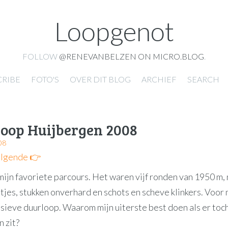
Loopgenot
FOLLOW
@RENEVANBELZEN ON MICRO.BLOG
.
CRIBE
FOTO'S
OVER DIT BLOG
ARCHIEF
SEARCH
oop Huijbergen 2008
08
lgende 👉
mijn favoriete parcours. Het waren vijf ronden van 1950 m,
jes, stukken onverhard en schots en scheve klinkers. Voor 
nsieve duurloop. Waarom mijn uiterste best doen als er toc
n zit?