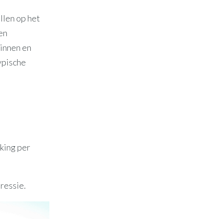
ellen op het
en
pinnen en
ypische
jking per
ressie.