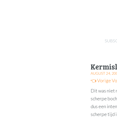
SUBS
Kermisl
AUGUST 24, 20
👈 Vorige
Vo
Dit was niet 
scherpe bocht
dus een inte
scherpe tijd i