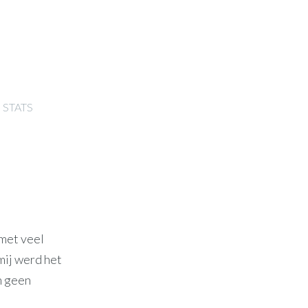
STATS
 met veel
mij werd het
h geen