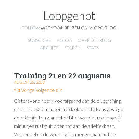
Loopgenot
FOLLOW
@RENEVANBELZEN ON MICRO.BLOG
.
SUBSCRIBE
FOTO'S
OVER DIT BLOG
ARCHIEF
SEARCH
STATS
Training 21 en 22 augustus
AUGUST 22, 2008
👈 Vorige
Volgende 👉
Gisteravond heb ik voorafgaand aan de clubtraining
drie maal 5.20 minuten hardgelopen, telkens gevolgd
door 8 minuten wandel-dribbel-wandel, met nog vijf
minuutjes rustig uitlopen tot aan de atletiekbaan.
Verder heb ik de warming-up meegedaan met de