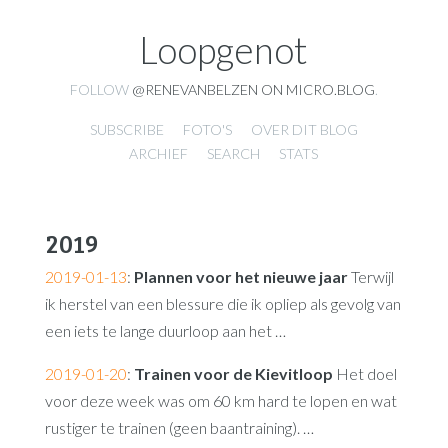
Loopgenot
FOLLOW
@RENEVANBELZEN ON MICRO.BLOG
.
SUBSCRIBE
FOTO'S
OVER DIT BLOG
ARCHIEF
SEARCH
STATS
2019
2019-01-13
:
Plannen voor het nieuwe jaar
Terwijl
ik herstel van een blessure die ik opliep als gevolg van
een iets te lange duurloop aan het …
2019-01-20
:
Trainen voor de Kievitloop
Het doel
voor deze week was om 60 km hard te lopen en wat
rustiger te trainen (geen baantraining). …