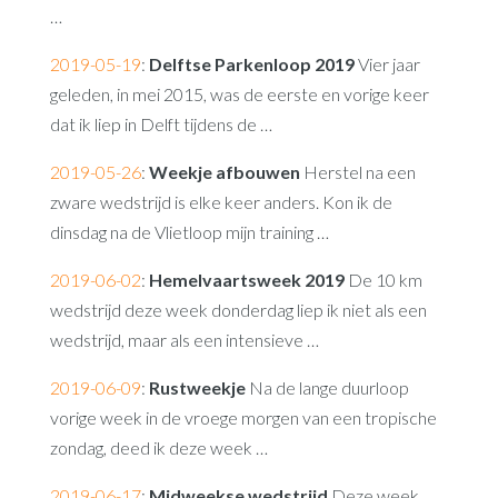
…
2019-05-19
:
Delftse Parkenloop 2019
Vier jaar
geleden, in mei 2015, was de eerste en vorige keer
dat ik liep in Delft tijdens de …
2019-05-26
:
Weekje afbouwen
Herstel na een
zware wedstrijd is elke keer anders. Kon ik de
dinsdag na de Vlietloop mijn training …
2019-06-02
:
Hemelvaartsweek 2019
De 10 km
wedstrijd deze week donderdag liep ik niet als een
wedstrijd, maar als een intensieve …
2019-06-09
:
Rustweekje
Na de lange duurloop
vorige week in de vroege morgen van een tropische
zondag, deed ik deze week …
2019-06-17
:
Midweekse wedstrijd
Deze week