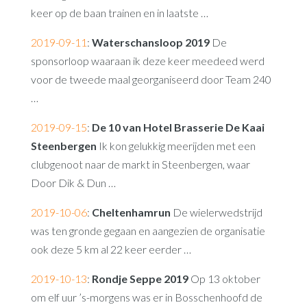
keer op de baan trainen en in laatste …
2019-09-11
:
Waterschansloop 2019
De
sponsorloop waaraan ik deze keer meedeed werd
voor de tweede maal georganiseerd door Team 240
…
2019-09-15
:
De 10 van Hotel Brasserie De Kaai
Steenbergen
Ik kon gelukkig meerijden met een
clubgenoot naar de markt in Steenbergen, waar
Door Dik & Dun …
2019-10-06
:
Cheltenhamrun
De wielerwedstrijd
was ten gronde gegaan en aangezien de organisatie
ook deze 5 km al 22 keer eerder …
2019-10-13
:
Rondje Seppe 2019
Op 13 oktober
om elf uur ’s-morgens was er in Bosschenhoofd de