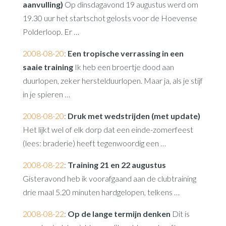
aanvulling)
Op dinsdagavond 19 augustus werd om
19.30 uur het startschot gelosts voor de Hoevense
Polderloop. Er …
2008-08-20
:
Een tropische verrassing in een
saaie training
Ik heb een broertje dood aan
duurlopen, zeker herstelduurlopen. Maar ja, als je stijf
in je spieren …
2008-08-20
:
Druk met wedstrijden (met update)
Het lijkt wel of elk dorp dat een einde-zomerfeest
(lees: braderie) heeft tegenwoordig een …
2008-08-22
:
Training 21 en 22 augustus
Gisteravond heb ik voorafgaand aan de clubtraining
drie maal 5.20 minuten hardgelopen, telkens …
2008-08-22
:
Op de lange termijn denken
Dit is