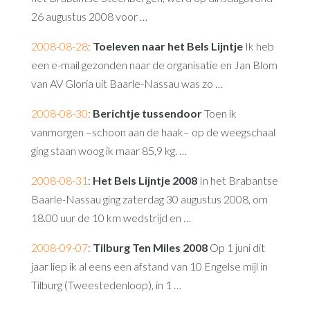
26 augustus 2008 voor …
2008-08-28
:
Toeleven naar het Bels Lijntje
Ik heb
een e-mail gezonden naar de organisatie en Jan Blom
van AV Gloria uit Baarle-Nassau was zo …
2008-08-30
:
Berichtje tussendoor
Toen ik
vanmorgen –schoon aan de haak– op de weegschaal
ging staan woog ik maar 85,9 kg. …
2008-08-31
:
Het Bels Lijntje 2008
In het Brabantse
Baarle-Nassau ging zaterdag 30 augustus 2008, om
18.00 uur de 10 km wedstrijd en …
2008-09-07
:
Tilburg Ten Miles 2008
Op 1 juni dit
jaar liep ik al eens een afstand van 10 Engelse mijl in
Tilburg (Tweestedenloop), in 1 …