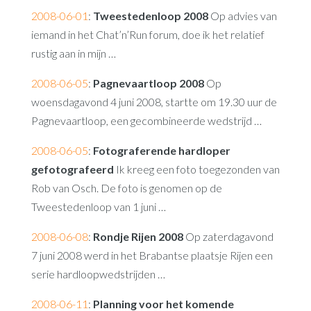
2008-06-01
:
Tweestedenloop 2008
Op advies van
iemand in het Chat’n’Run forum, doe ik het relatief
rustig aan in mijn …
2008-06-05
:
Pagnevaartloop 2008
Op
woensdagavond 4 juni 2008, startte om 19.30 uur de
Pagnevaartloop, een gecombineerde wedstrijd …
2008-06-05
:
Fotograferende hardloper
gefotografeerd
Ik kreeg een foto toegezonden van
Rob van Osch. De foto is genomen op de
Tweestedenloop van 1 juni …
2008-06-08
:
Rondje Rijen 2008
Op zaterdagavond
7 juni 2008 werd in het Brabantse plaatsje Rijen een
serie hardloopwedstrijden …
2008-06-11
:
Planning voor het komende