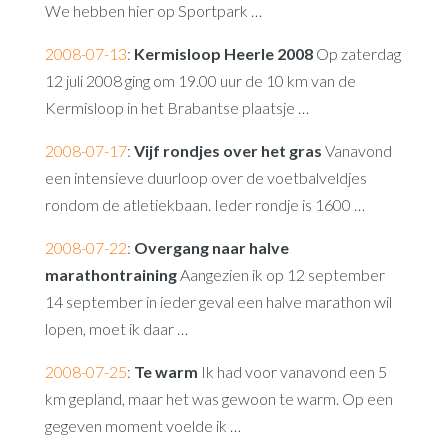
We hebben hier op Sportpark …
2008-07-13
:
Kermisloop Heerle 2008
Op zaterdag
12 juli 2008 ging om 19.00 uur de 10 km van de
Kermisloop in het Brabantse plaatsje …
2008-07-17
:
Vijf rondjes over het gras
Vanavond
een intensieve duurloop over de voetbalveldjes
rondom de atletiekbaan. Ieder rondje is 1600 …
2008-07-22
:
Overgang naar halve
marathontraining
Aangezien ik op 12 september
14 september in ieder geval een halve marathon wil
lopen, moet ik daar …
2008-07-25
:
Te warm
Ik had voor vanavond een 5
km gepland, maar het was gewoon te warm. Op een
gegeven moment voelde ik …