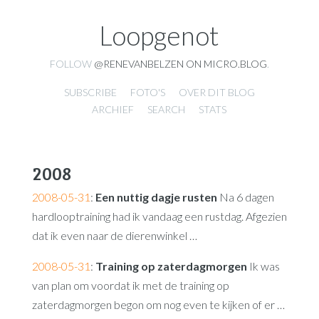
Loopgenot
FOLLOW
@RENEVANBELZEN ON MICRO.BLOG
.
SUBSCRIBE
FOTO'S
OVER DIT BLOG
ARCHIEF
SEARCH
STATS
2008
2008-05-31
:
Een nuttig dagje rusten
Na 6 dagen
hardlooptraining had ik vandaag een rustdag. Afgezien
dat ik even naar de dierenwinkel …
2008-05-31
:
Training op zaterdagmorgen
Ik was
van plan om voordat ik met de training op
zaterdagmorgen begon om nog even te kijken of er …