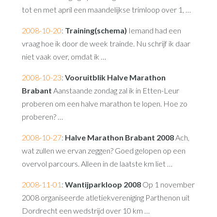
tot en met april een maandelijkse trimloop over 1, …
2008-10-20
:
Training(schema)
Iemand had een
vraag hoe ik door de week trainde. Nu schrijf ik daar
niet vaak over, omdat ik …
2008-10-23
:
Vooruitblik Halve Marathon
Brabant
Aanstaande zondag zal ik in Etten-Leur
proberen om een halve marathon te lopen. Hoe zo
proberen? …
2008-10-27
:
Halve Marathon Brabant 2008
Ach,
wat zullen we ervan zeggen? Goed gelopen op een
overvol parcours. Alleen in de laatste km liet …
2008-11-01
:
Wantijparkloop 2008
Op 1 november
2008 organiseerde atletiekvereniging Parthenon uit
Dordrecht een wedstrijd over 10 km …