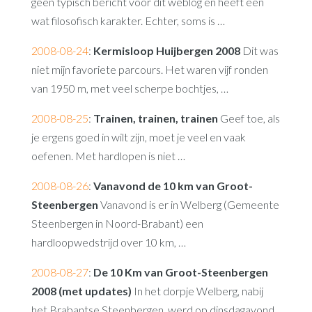
geen typisch bericht voor dit weblog en heeft een
wat filosofisch karakter. Echter, soms is …
2008-08-24
:
Kermisloop Huijbergen 2008
Dit was
niet mijn favoriete parcours. Het waren vijf ronden
van 1950 m, met veel scherpe bochtjes, …
2008-08-25
:
Trainen, trainen, trainen
Geef toe, als
je ergens goed in wilt zijn, moet je veel en vaak
oefenen. Met hardlopen is niet …
2008-08-26
:
Vanavond de 10 km van Groot-
Steenbergen
Vanavond is er in Welberg (Gemeente
Steenbergen in Noord-Brabant) een
hardloopwedstrijd over 10 km, …
2008-08-27
:
De 10 Km van Groot-Steenbergen
2008 (met updates)
In het dorpje Welberg, nabij
het Brabantse Steenbergen, werd op dinsdagavond