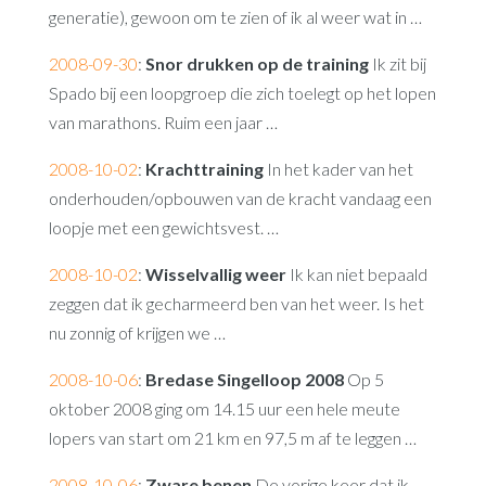
generatie), gewoon om te zien of ik al weer wat in …
2008-09-30
:
Snor drukken op de training
Ik zit bij
Spado bij een loopgroep die zich toelegt op het lopen
van marathons. Ruim een jaar …
2008-10-02
:
Krachttraining
In het kader van het
onderhouden/opbouwen van de kracht vandaag een
loopje met een gewichtsvest. …
2008-10-02
:
Wisselvallig weer
Ik kan niet bepaald
zeggen dat ik gecharmeerd ben van het weer. Is het
nu zonnig of krijgen we …
2008-10-06
:
Bredase Singelloop 2008
Op 5
oktober 2008 ging om 14.15 uur een hele meute
lopers van start om 21 km en 97,5 m af te leggen …
2008-10-06
:
Zware benen
De vorige keer dat ik