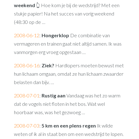
weekend
👆 Hoe kom je bij de wedstrijd? Met een
stukje papier! Na het succes van vorig weekend
(48:30 op de …
2008-06-12
:
Hongerklop
De combinatie van
vermageren en trainen gaat niet altijd samen. Ik was
vanmorgen erg vroeg opgestaan …
2008-06-16
:
Ziek?
Hardlopers moeten bewust met
hun lichaam omgaan, omdat ze hun lichaam zwaarder
belasten dan bijv. …
2008-07-01
:
Rustig aan
Vandaag was het zo warm
dat de vogels niet floten in het bos. Wat wel
hoorbaar was, was het gezwoeg …
2008-07-03
:
5 km en een plens regen
Ik wilde
weten of ik al in staat ben om een wedstrijd te lopen.