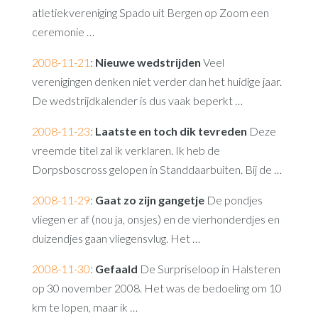
atletiekvereniging Spado uit Bergen op Zoom een
ceremonie …
2008-11-21
:
Nieuwe wedstrijden
Veel
verenigingen denken niet verder dan het huidige jaar.
De wedstrijdkalender is dus vaak beperkt …
2008-11-23
:
Laatste en toch dik tevreden
Deze
vreemde titel zal ik verklaren. Ik heb de
Dorpsboscross gelopen in Standdaarbuiten. Bij de …
2008-11-29
:
Gaat zo zijn gangetje
De pondjes
vliegen er af (nou ja, onsjes) en de vierhonderdjes en
duizendjes gaan vliegensvlug. Het …
2008-11-30
:
Gefaald
De Surpriseloop in Halsteren
op 30 november 2008. Het was de bedoeling om 10
km te lopen, maar ik …