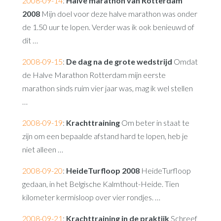
2008-09-14
:
Halve marathon van Rotterdam
2008
Mijn doel voor deze halve marathon was onder
de 1.50 uur te lopen. Verder was ik ook benieuwd of
dit …
2008-09-15
:
De dag na de grote wedstrijd
Omdat
de Halve Marathon Rotterdam mijn eerste
marathon sinds ruim vier jaar was, mag ik wel stellen
…
2008-09-19
:
Krachttraining
Om beter in staat te
zijn om een bepaalde afstand hard te lopen, heb je
niet alleen …
2008-09-20
:
HeideTurfloop 2008
HeideTurfloop
gedaan, in het Belgische Kalmthout-Heide. Tien
kilometer kermisloop over vier rondjes. …
2008-09-21
:
Krachttraining in de praktijk
Schreef